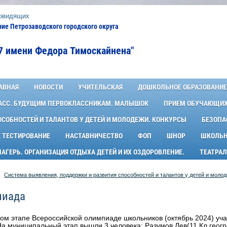
бовидящих
е Петрозаводского городского округа
7 имени Федора Тимоскайнена"
АВНАЯ
НОВОСТИ
УЧИТЕЛЬСКАЯ
ДОШКОЛЬНОЕ ОБРАЗОВАНИЕ
ЛАСС. БУДУЩИМ ПЕРВОКЛАССНИКАМ. МАЛЫШОК
ПРИЕМ ОБУЧАЮЩИХС
ОСОБНОСТЕЙ И ТАЛАНТОВ У ДЕТЕЙ И МОЛОДЕЖИ. КОНКУРСЫ
БЕЗОПА
 ТЕСТИРОВАНИЕ
НАСТАВНИЧЕСТВО
ФОП
ШНОР
ШКОЛЬН
ГЕРЬ. ОРГАНИЗАЦИЯ ОТДЫХА ДЕТЕЙ И ИХ ОЗДОРОВЛЕНИЕ.
ТЕАТРАЛ
Система выявления, поддержки и развития способностей и талантов у детей и моло
пиада
ом этапе Всероссийской олимпиаде школьников (октябрь 2024) учас
На муниципальный этап вышли 3 человека: Разумов Лев(11 Кл геог