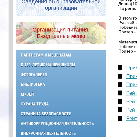
Сведения об образовательной
Диана(10
организации
На регио
В этом г
Русский 
Победите
Организация питания.
Призер -
Ежедневные меню
Математ
Победите
Призер -
ПАРТНЕРАМ И МЕЦЕНАТАМ
К 180-ЛЕТИЮ НАШЕЙ ШКОЛЫ
При
ФОТОГАЛЕРЕЯ
Прик
БИБЛИОТЕКА
Прик
Рейт
МУЗЕЙ
Рейт
ОХРАНА ТРУДА
Рейт
СТРАНИЦА БЕЗОПАСНОСТИ
Рейт
АНТИКОРРУПЦИОННАЯ ДЕЯТЕЛЬНОСТЬ
ВНЕУРОЧНАЯ ДЕЯТЕЛЬНОСТЬ