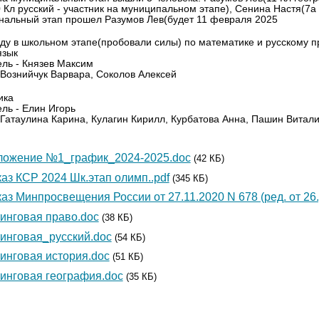
 Кл русский - участник на муниципальном этапе), Сенина Настя(7а 
нальный этап прошел Разумов Лев(будет 11 февраля 2025
оду в школьном этапе(пробовали силы) по математике и русскому п
язык
ль - Князев Максим
 Вознийчук Варвара, Соколов Алексей
ика
ль - Елин Игорь
 Гатаулина Карина, Кулагин Кирилл, Курбатова Анна, Пашин Витал
ложение №1_график_2024-2025.doc
(42 КБ)
аз КСР 2024 Шк.этап олимп..pdf
(345 КБ)
аз Минпросвещения России от 27.11.2020 N 678 (ред. от 26.
инговая право.doc
(38 КБ)
инговая_русский.doc
(54 КБ)
инговая история.doc
(51 КБ)
инговая география.doc
(35 КБ)