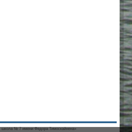
 школа № 7 имени Федора Тимоскайнена»